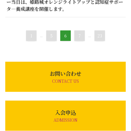
ー当日は、姫路城オレンジライトアップと認知症サポー
タ―養成講座を開催します。
1
...
5
6
7
...
23
お問い合わせ
CONTACT US
入会申込
ADMISSION